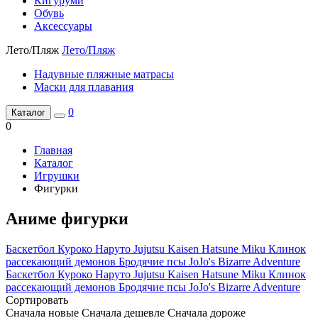
Кигуруми
Обувь
Аксессуары
Лето/Пляж
Лето/Пляж
Надувные пляжные матрасы
Маски для плавания
0
Каталог
0
Главная
Каталог
Игрушки
Фигурки
Аниме фигурки
Баскетбол Куроко
Наруто
Jujutsu Kaisen
Hatsune Miku
Клинок
рассекающий демонов
Бродячие псы
JoJo's Bizarre Adventure
Баскетбол Куроко
Наруто
Jujutsu Kaisen
Hatsune Miku
Клинок
рассекающий демонов
Бродячие псы
JoJo's Bizarre Adventure
Сортировать
Сначала новые
Сначала дешевле
Сначала дороже