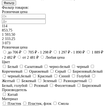
Фильтр
Фильтр товаров:
Розничная цена
114
853.75
1 593.50
2 333.25
3 073
Розничная цена
до 706 ₽
705 ₽ - 1 298 ₽
1 297 ₽ - 1 890 ₽
1 889 ₽
- 2 482 ₽
от 2 481 ₽
Любая цена
Цвет
Белый
Салатовый
черно-белый
черный
Коричневый
Оранжевый
Серый
Бирюзовый,белый
черный,белый
Красный
Синий
Голубой
Желтый
Бежевый
Зеленый
Разноцветный
Белый, голубой
Розовый
Фиолетовый
Бирюзовый
Производитель
Китай
Материал
Пластик
Пластик, флок
Смола