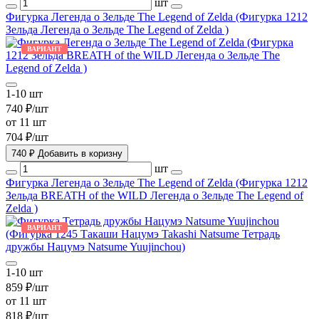
шт
Фигурка Легенда о Зельде The Legend of Zelda (Фигурка 1212
Зельда Легенда о Зельде The Legend of Zelda )
ВАРИАНТ
1-10 шт
740 ₽/шт
от 11 шт
704 ₽/шт
740 ₽
Добавить в коризну
шт
Фигурка Легенда о Зельде The Legend of Zelda (Фигурка 1212
Зельда BREATH of the WILD Легенда о Зельде The Legend of
Zelda )
ВАРИАНТ
1-10 шт
859 ₽/шт
от 11 шт
818 ₽/шт