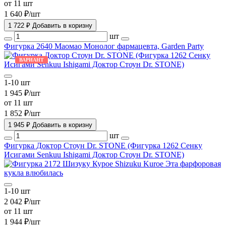
от 11 шт
1 640 ₽/шт
1 722 ₽
Добавить в коризну
шт
Фигурка 2640 Маомао Монолог фармацевта, Garden Party
ВАРИАНТ
1-10 шт
1 945 ₽/шт
от 11 шт
1 852 ₽/шт
1 945 ₽
Добавить в коризну
шт
Фигурка Доктор Стоун Dr. STONE (Фигурка 1262 Сенку
Исигами Senkuu Ishigami Доктор Стоун Dr. STONE)
1-10 шт
2 042 ₽/шт
от 11 шт
1 944 ₽/шт