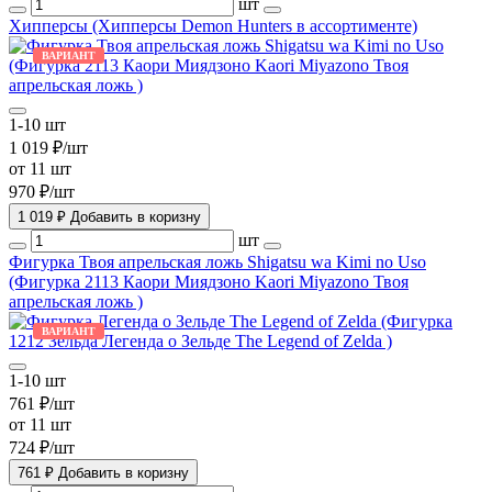
шт
Хипперсы (Хипперсы Demon Hunters в ассортименте)
ВАРИАНТ
1-10 шт
1 019 ₽/шт
от 11 шт
970 ₽/шт
1 019 ₽
Добавить в коризну
шт
Фигурка Твоя апрельская ложь Shigatsu wa Kimi no Uso
(Фигурка 2113 Каори Миядзоно Kaori Miyazono Твоя
апрельская ложь )
ВАРИАНТ
1-10 шт
761 ₽/шт
от 11 шт
724 ₽/шт
761 ₽
Добавить в коризну