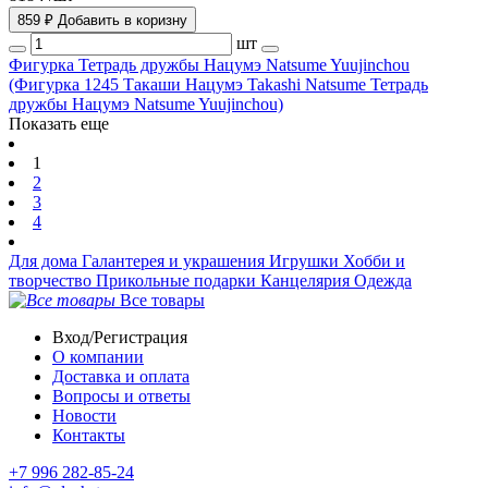
859 ₽
Добавить в коризну
шт
Фигурка Тетрадь дружбы Нацумэ Natsume Yuujinchou
(Фигурка 1245 Такаши Нацумэ Takashi Natsume Тетрадь
дружбы Нацумэ Natsume Yuujinchou)
Показать еще
1
2
3
4
Для дома
Галантерея и украшения
Игрушки
Хобби и
творчество
Прикольные подарки
Канцелярия
Одежда
Все товары
Вход/Регистрация
О компании
Доставка и оплата
Вопросы и ответы
Новости
Контакты
+7 996 282-85-24