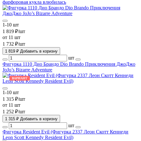
фарфоровая кукла влюбилась
1-10 шт
1 819 ₽/шт
от 11 шт
1 732 ₽/шт
1 819 ₽
Добавить в коризну
шт
Фигурка 1110 Дио Брандо Dio Brando Приключения ДжоДжо
JoJo’s Bizarre Adventure
ВАРИАНТ
1-10 шт
1 315 ₽/шт
от 11 шт
1 252 ₽/шт
1 315 ₽
Добавить в коризну
шт
Фигурка Resident Evil (Фигурка 2337 Леон Скотт Кеннеди
Leon Scott Kennedy Resident Evil)